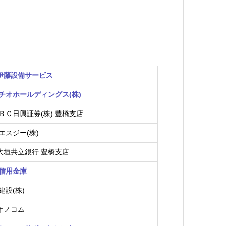
員
)伊藤設備サービス
チオホールディングス(株)
ＢＣ日興証券(株) 豊橋支店
エスジー(株)
)大垣共立銀行 豊橋支店
信用金庫
建設(株)
)オノコム