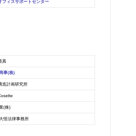
)オフィスサポートセンター
)経真
商事(株)
)構造計画研究所
osette
業(株)
大悟法律事務所