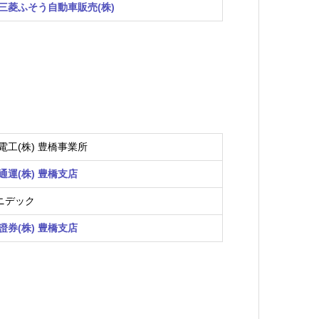
三菱ふそう自動車販売(株)
電工(株) 豊橋事業所
通運(株) 豊橋支店
)ニデック
證券(株) 豊橋支店