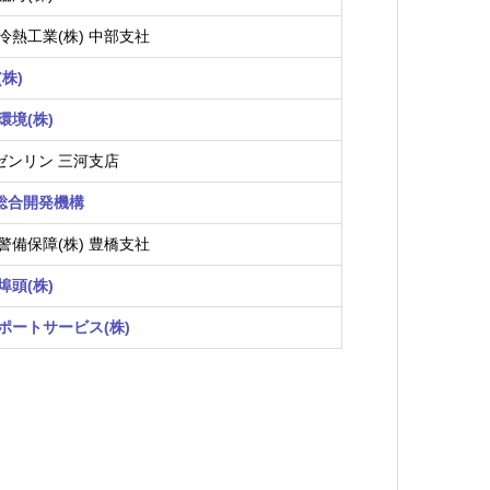
冷熱工業(株) 中部支社
(株)
環境(株)
)ゼンリン 三河支店
)総合開発機構
警備保障(株) 豊橋支社
埠頭(株)
ポートサービス(株)