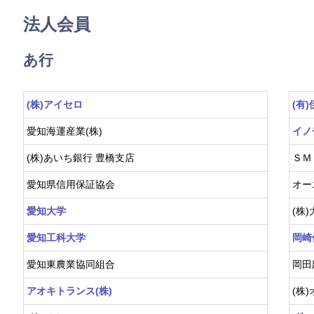
法人会
あ行
(株)アイセロ
(有
愛知海運産業(株)
イノ
(株)あいち銀行 豊橋支店
ＳＭ
愛知県信用保証協会
オー
愛知大学
(株
愛知工科大学
岡崎
愛知東農業協同組合
岡田
アオキトランス(株)
(株