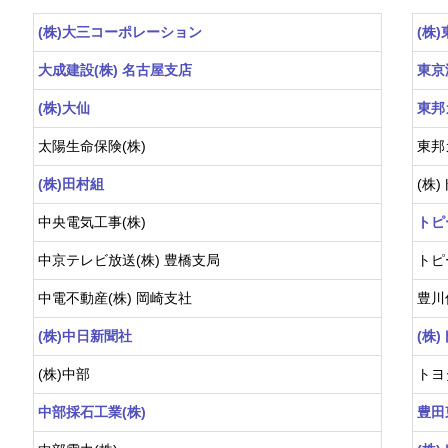
(株)大三コーポレーション
(株
大成建設(株) 名古屋支店
東京
(株)大仙
東邦
太陽生命保険(株)
東邦
(株)田村組
(株
中央電気工事(株)
トピ
中京テレビ放送(株) 豊橋支局
トピ
中電不動産(株) 岡崎支社
豊川
(株)中日新聞社
(株
(株)中部
トヨ
中部採石工業(株)
豊田