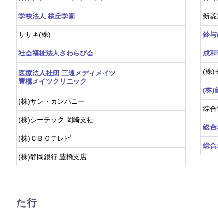
学校法人 桜丘学園
新菱
ササキ(株)
鈴与
社会福祉法人さわらび会
成和
(株
医療法人社団 三遠メディメイツ
豊橋メイツクリニック
(株
(株)サン・カンパニー
綜合
(株)シーテック 岡崎支社
総合
(株)ＣＢＣテレビ
総合
(株)静岡銀行 豊橋支店
た行