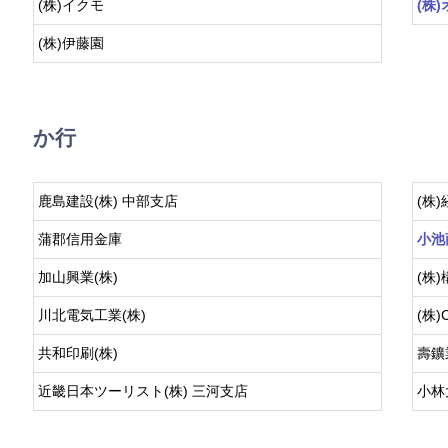
(株)イクモ
(株
(株)伊藤園
か行
鹿島建設(株) 中部支店
(株
蒲郡信用金庫
小池
加山興業(株)
(株
川北電気工業(株)
(株)C
共和印刷(株)
壽鑛
近畿日本ツーリスト(株) 三河支店
小林