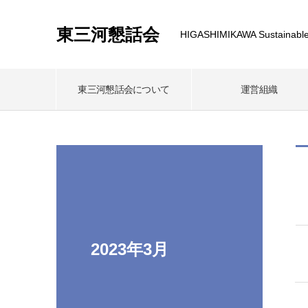
東三河懇話会
HIGASHIMIKAWA Sustainable
東三河懇話会について
運営組織
2023年3月