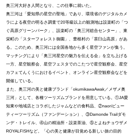
奥三河大好き人間となり、この仕事に就いた。
奥三河は「愛知県の星空の聖地」であり、環境省のデジタルカメ
ラによる夜空の明るさ調査で20等級以上の観測地は設楽町の「つ
ぐ高原グリーンパーク」、設楽町の「奥三河総合センター」、東
栄町の「スターフォレスト御園」、豊根村の「茶臼山高原」があ
る。このため、奥三河には全国各地から多く星空ファンが集う。
マッチングにより「奥三河星空の魅力を伝える会」を立ち上げる
一方、星空観察会、星空フェスタでのこたつで星空観察会、星空
カフェてんくうにおけるイベント、オンライン星空観察会などを
開催している。
また、奥三河の美と健康ブランド「okumikawaAwak／メザメ奥
三河」として、各種ツーリズムブランドを用意している。①JA愛
知東や地域店とコラボしたジャムなどの食料品、②naoriビュー
ティーツーリズム（ファンデーション）、③Damonde Trailダモ
ンデ・トレイル、④山の精油所・設楽茶油、⑤とよねチョウザメ
ROYALFISHなど。「心の美と健康が目覚める新しい旅の目的