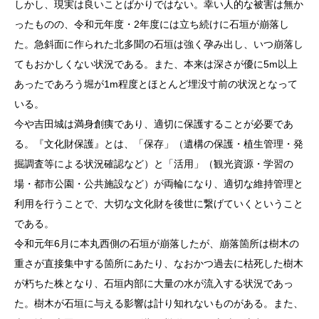
しかし、現実は良いことばかりではない。幸い人的な被害は無か
ったものの、令和元年度・2年度には立ち続けに石垣が崩落し
た。急斜面に作られた北多聞の石垣は強く孕み出し、いつ崩落し
てもおかしくない状況である。また、本来は深さが優に5m以上
あったであろう堀が1m程度とほとんど埋没寸前の状況となって
いる。
今や吉田城は満身創痍であり、適切に保護することが必要であ
る。『文化財保護』とは、「保存」（遺構の保護・植生管理・発
掘調査等による状況確認など）と「活用」（観光資源・学習の
場・都市公園・公共施設など）が両輪になり、適切な維持管理と
利用を行うことで、大切な文化財を後世に繋げていくということ
である。
令和元年6月に本丸西側の石垣が崩落したが、崩落箇所は樹木の
重さが直接集中する箇所にあたり、なおかつ過去に枯死した樹木
が朽ちた株となり、石垣内部に大量の水が流入する状況であっ
た。樹木が石垣に与える影響は計り知れないものがある。また、