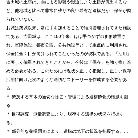
吉田城の土塁は、雨による影響や獣道により土砂が流出するな
ど、他地域と比べて非常に残りの良い希有な遺構だが、保全が図
られていない。
お城は築城以来、常に手を加えることで維持管理されてきた施設
である。吉田城は、ここ150年来、ほぼ手つかずのまま放置さ
れ、軍隊施設、都市公園、公共施設等として重点的に利用され、
保全に全く目が向けられてこなかったのが現状である。「活用」
に著しく偏重されてきたことから、今後は「保存」を強く推し進
める必要がある。このためには現状を正しく把握し、正しい保存
活用に向けた次のような適切なストーリーを作成する必要があ
る。
＊ 繁茂する草木の適切な除去・管理による遺構孵化の軽減を図
る
＊ 目視調査・測量調査により、現存する遺構の状況を把握す
る。
＊ 部分的な発掘調査により、遺構の地下の状況を把握する。…