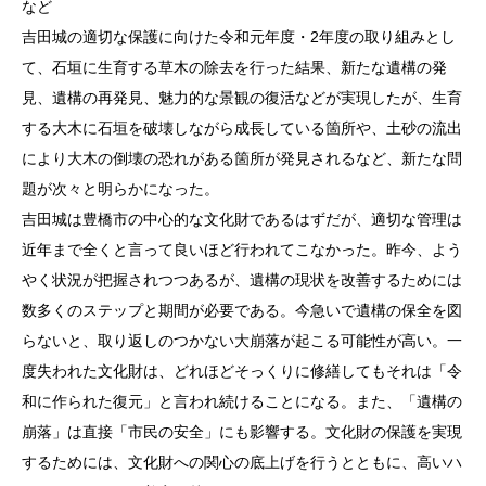
など
吉田城の適切な保護に向けた令和元年度・2年度の取り組みとし
て、石垣に生育する草木の除去を行った結果、新たな遺構の発
見、遺構の再発見、魅力的な景観の復活などが実現したが、生育
する大木に石垣を破壊しながら成長している箇所や、土砂の流出
により大木の倒壊の恐れがある箇所が発見されるなど、新たな問
題が次々と明らかになった。
吉田城は豊橋市の中心的な文化財であるはずだが、適切な管理は
近年まで全くと言って良いほど行われてこなかった。昨今、よう
やく状況が把握されつつあるが、遺構の現状を改善するためには
数多くのステップと期間が必要である。今急いで遺構の保全を図
らないと、取り返しのつかない大崩落が起こる可能性が高い。一
度失われた文化財は、どれほどそっくりに修繕してもそれは「令
和に作られた復元」と言われ続けることになる。また、「遺構の
崩落」は直接「市民の安全」にも影響する。文化財の保護を実現
するためには、文化財への関心の底上げを行うとともに、高いハ