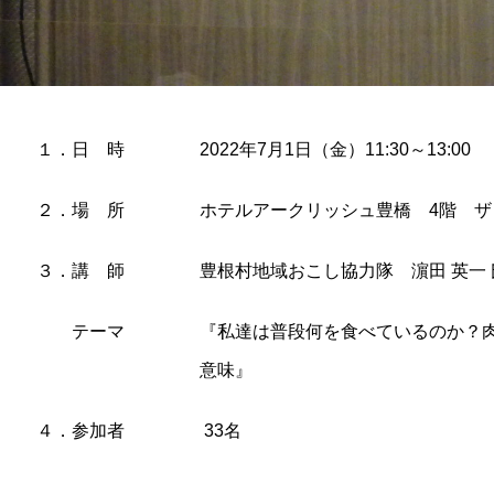
１．日 時
2022年7月1日（金）11:30～13:00
２．場 所
ホテルアークリッシュ豊橋 4階 
３．講 師
豊根村地域おこし協力隊 濵田 英一 
テーマ
『私達は普段何を食べているのか？
意味』
４．参加者
33名