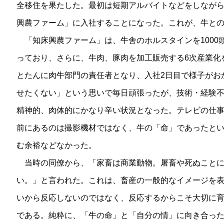
全移住を果たした。最初は短期アルバイトなどをしなが
興農ファーム」に入社することになった。これが、牛と
「知床興農ファーム」は、牛舎のホルスタインを1000頭
っており、さらに、牛肉、豚肉を加工販売する6次産業化
とたんに肉牛部門の責任者となり、入社2日目で様子がお
せたくない」という思いで毎日頑張ったが、技術・経験
精神的、肉体的にかなり辛い状況となった。テレビの仕事
前にあるのは撮影機材ではなく、牛の「命」であったと
む余裕などなかった。
当時の同僚から、「家畜は商業動物。屠畜や死ぬことに
い。」と言われた。これは、畜産の一般的なイメージを
いから反応しないのではなく、反応するからこそ大切に
である。純粋に、「牛の命」と「自分の情」に向き合っ