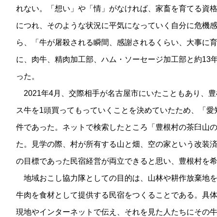
れない。「想い」や「情」がなければ、家畜を育てる資
につれ、そのような状況に平気になっていく自分に危機
ら、「牛が屠殺される瞬間、感謝されるくらい、大事に
に、肉牛、精肉加工部、ハム・ソーセージ加工部と約13
った。
2021年4月、交際相手が名古屋市にいたこともあり、
ス牛を1頭買ってもっていくことを決めていたため、「愛
件であった。ネットで検索したところ「豊根村の茶臼山
た。見学の際、村が所有する山と畑、空の家という改装
の目標であった民宿経営が両立できると思い、豊根村を
地域おこし協力隊としての目的は、山林や耕作放棄地を
牛肉を食材として提供する民宿をつくることである。具
現地やインターネットで伝え、それを見た人たちにその