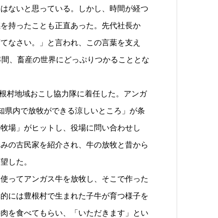
格はないと思っている。しかし、時間が経つ
感を持ったことも正直あった。先代社長か
育てなさい。」と言われ、この言葉を支え
年間、畜産の世界にどっぷりつかることとな
豊根村地域おこし協力隊に着任した。アンガ
知県内で放牧ができる涼しいところ」が条
の牧場」がヒットし、役場に問い合わせし
済みの古民家を紹介され、牛の放牧と昔から
希望した。
使ってアンガス牛を放牧し、そこで作った
体的には豊根村で生まれた子牛が育つ様子を
牛肉を食べてもらい、「いただきます」とい