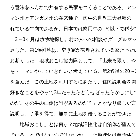
う意味をみんなで共有する民宿をつくることである。ア
ィン州とアンガス州の在来種で、肉牛の世界三大品種の
れている牛肉であるが、日本では肉用牛の1％以下で稀少
2～3ヶ月は放牧地探し。村の人への相談やグーグルマ
返した。第1候補地は、空き家が管理されている家だった
お断りした。地域おこし協力隊として、「出来る限り、
をテーマにやっていきたいと考えている。第2候補の20～
を選んだ。この土地を利用するにあたり、住民説明会を
好きなことをやって3年たったらどうせほったらかしにし
のだ。その牛の面倒は誰がみるのだ？」とかなり厳しい
説明し、了承を得て、無事に土地を借りることができた
「地域おこし」とは何か？地域活性化は自治体が望んで
でいることではないのではないか、また過疎化は自治体