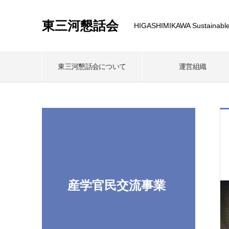
東三河懇話会
HIGASHIMIKAWA Sustainable
東三河懇話会について
運営組織
産学官民交流事業