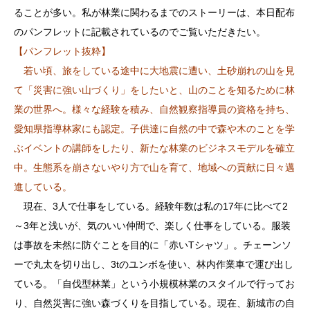
ることが多い。私が林業に関わるまでのストーリーは、本日配布
のパンフレットに記載されているのでご覧いただきたい。
【パンフレット抜粋】
若い頃、旅をしている途中に大地震に遭い、土砂崩れの山を見
て「災害に強い山づくり」をしたいと、山のことを知るために林
業の世界へ。様々な経験を積み、自然観察指導員の資格を持ち、
愛知県指導林家にも認定。子供達に自然の中で森や木のことを学
ぶイベントの講師をしたり、新たな林業のビジネスモデルを確立
中。生態系を崩さないやり方で山を育て、地域への貢献に日々邁
進している。
現在、3人で仕事をしている。経験年数は私の17年に比べて2
～3年と浅いが、気のいい仲間で、楽しく仕事をしている。服装
は事故を未然に防ぐことを目的に「赤いTシャツ」。チェーンソ
ーで丸太を切り出し、3tのユンボを使い、林内作業車で運び出し
ている。「自伐型林業」という小規模林業のスタイルで行ってお
り、自然災害に強い森づくりを目指している。現在、新城市の自