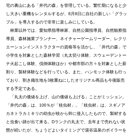
宅の裏山にある「井代の森」を管理している。繁忙期になると少
し大きい重機をレンタルするが、8月8日に自社の新しい「グラッ
プル」を導入するので非常に楽しみにしている。
林業以外では、愛知県指導林家、自然公園指導員、自然観察指
導員、森林施業プランナー、ネイチャーゲームリーダー、レクリ
エーションインストラクターの資格等を活かし、「井代の森」で
小学生を対象とした森林学習（丸太切り体験、スウェーデントー
チ火起こし体験、伐倒体験ほか）や都市部の方々を対象とした薪
割り、製材体験などを行っている。また、ハンモック体験も行っ
ており、割き織生地を3枚重ねにしたオリジナル商品も今後販売
する予定である。
「丸太の価値を上げ、山の価値も上げる」ことがミッション。
「井代の森」は、100％が「枝虫材」。「枝虫材」は、スギノア
カネトラカミキリの幼虫が枝から幹に侵入したもので、製材する
と虫食い跡が出て来る。Dランクの丸太で、去年まで売れない状
態が続いたが、ちょうどよいタイミングで湯谷温泉のボイラーを