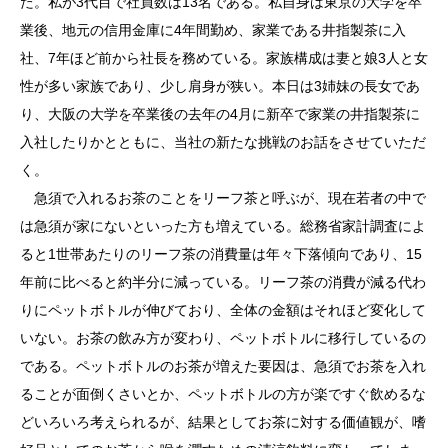
た。私が3代目で社員数は13名である。私自身は東京の大学を卒
業後、地元の信用金庫に4年間勤め、家業である井指製茶に入
社、7年ほど前から社長を務めている。家族構成は妻と娘3人と女
性が多い家族であり、少し肩身が狭い。本日は3姉妹の長女であ
り、大阪の大学を卒業後の去年の4月に新卒で家業の井指製茶に
入社したりかとともに、当社の新たな挑戦のお話をさせていただ
く。
急須で入れるお茶のことをリーフ茶と呼ぶが、現在若者の中で
は急須が家にないといった方も増えている。総務省家計調査によ
ると1世帯あたりのリーフ茶の消費量は年々下落傾向であり、15
年前に比べると約半分に減っている。リーフ茶の消費が減る代わ
りにペットボトルが伸びており、全体の金額はそれほど変化して
いない。お茶の飲み方が変わり、ペットボトルに移行しているの
である。ペットボトルのお茶が増えた要因は、急須でお茶を入れ
ることが面倒くさいとか、ペットボトルの方が楽ですぐ飲めるな
どいろいろ考えられるが、結果としてお茶に対する価値観が、嗜