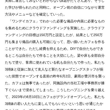
実際に運営してみないとわからない課題がたくさんあり、そうし
た学びが得られたのと同時に、オープン前の自信につながり運営
方法やメニューなどを確定していった。
「ワンデイカフェ」でわかった必要な備品や内装に必要なもの
を集めるためにクラウドファンディングを実施した。クラウドフ
ァンディングの目標は150万円と設定したが、結果として250万
円も集まり備品の購入も可能になって、思い描いたカフェを作る
ことができた。ただし経費を抑えるため、DIYで自分たちができ
るところは自分たちで作ることを大切にした。梁や床も全部自分
たちで塗り、客席に使われている机も自分たちで作った。私たち
3姉妹と従妹に加えて友人など新たなオープニングスタッフが揃
った状態でオープンする直前の昨年6月2日、豪雨が豊川市を襲っ
た。カフェは無事であったが、同施設内の当社工場や事務所が膝
下ぐらいまで浸水してしまった。こうしたハプニングを乗り越え
て、2023年の8月10日にカフェがグランドオープンした。私たち
3姉妹の若い人たちに楽しんでもらいたいという思いが通じたか