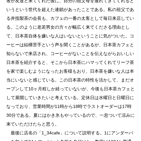
者が友達と来てくれた後に、自分の祖父母を連れてきてくれると
いうという世代を超えた連鎖があったことである。私の祖父であ
る井指製茶の会長も、カフェの一番の太客として毎日来店してい
る。このように老若男女の方々が幅広く来てくださる理由とし
て、日本茶自体を嫌いな人はいないということに気がついた。コ
ーヒーは結構苦手という声を聞くことがあるが、日本茶カフェと
知らないで来店され、コーヒーがないことを伝えながらおいしい
日本茶を紹介すると、そこから日本茶にハマってくれてリーフ茶
を家で楽しむようになったお客様もおり、日本茶を嫌いな人は本
当にいないと感じている。この日本茶の特性を活かして、まだオ
ープンして10ヶ月程しか経っていないが、今後も日本茶カフェと
して展開していきたいと考えている。定休日は水曜日と日曜日に
なっており、営業時間が11時から18時でラストオーダーは17時
30分である。夏にはかき氷もやっているので、一息ついて涼みに
来ていただけたらと思う。
最後に店名の「1_34cafe」について説明する。1にアンダーバ