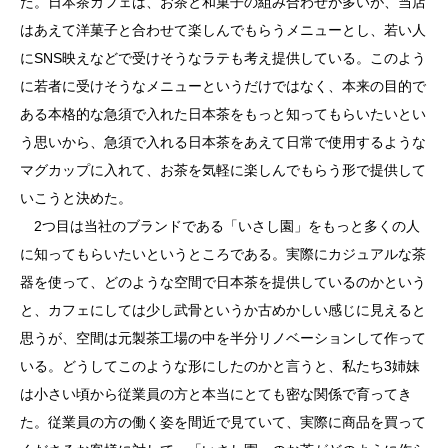
た。日本茶カフェは、お茶と和菓子の組み合わせが多いが、当店
はあえて洋菓子と合わせて楽しんでもらうメニューとし、若い人
にSNS映えなどで受けそうなラテも考え提供している。このよう
に若者に受けそうなメニューというだけではなく、本来の目的で
ある本格的な急須で入れた日本茶をもっと知ってもらいたいとい
う思いから、急須で入れる日本茶をあえて日常で使用するような
マグカップに入れて、お茶を気軽に楽しんでもらう形で提供して
いこうと決めた。
2つ目は当社のブランドである「いさし園」をもっと多くの人
に知ってもらいたいというところである。実際にカジュアルな茶
器を使って、どのような空間で日本茶を提供しているのかという
と、カフェにしては少し武骨というか古めかしい感じに見えると
思うが、空間は元製茶工場の中を半分リノベーションして作って
いる。どうしてこのような形にしたのかと言うと、私たち3姉妹
は小さい頃から従業員の方と本当にとても密な関係で育ってき
た。従業員の方の働く姿を間近で見ていて、実際に商品を買って