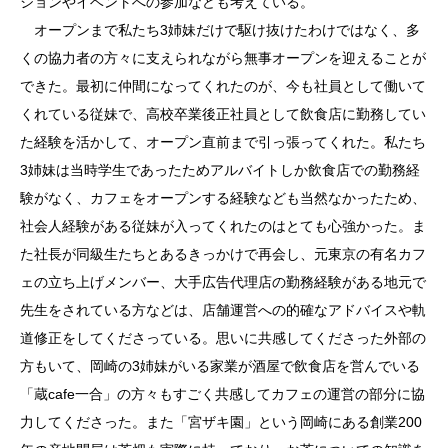
ションやイベントへの参加なども考えている。
オープンまで私たち3姉妹だけで駆け抜けたわけではなく、多
くの協力者の方々に支えられながら無事オープンを迎えることが
できた。最初に仲間になってくれたのが、今も社員として働いて
くれている従妹で、高校卒業後正社員として飲食店に勤務してい
た経験を活かして、オープン直前まで引っ張ってくれた。私たち
3姉妹は当時学生であったためアルバイトしか飲食店での勤務経
験がなく、カフェをオープンする経験なども当然なかったため、
社会人経験がある従妹が入ってくれたのはとても心強かった。ま
た社長が同級生たちとあるきっかけで再会し、元東京の有名カフ
ェの立ち上げメンバー、大手広告代理店の勤務経験がある地元で
先生をされている方などは、店舗運営への的確なアドバイスや軌
道修正をしてくださっている。思いに共感してくださった外部の
方もいて、岡崎の3姉妹がいる家業が酒屋で飲食店を営んでいる
「蔵cafe一合」の方々もすごく共感してカフェの運営の部分に協
力してくださった。また「宮ザキ園」という岡崎にある創業200