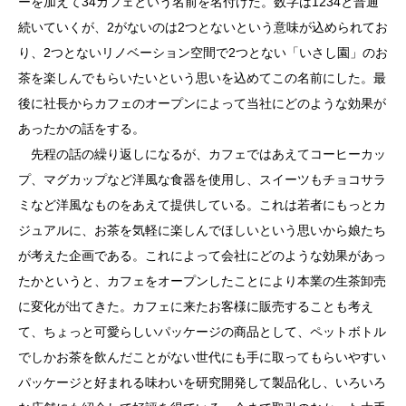
ーを加えて34カフェという名前を名付けた。数字は1234と普通
続いていくが、2がないのは2つとないという意味が込められてお
り、2つとないリノベーション空間で2つとない「いさし園」のお
茶を楽しんでもらいたいという思いを込めてこの名前にした。最
後に社長からカフェのオープンによって当社にどのような効果が
あったかの話をする。
先程の話の繰り返しになるが、カフェではあえてコーヒーカッ
プ、マグカップなど洋風な食器を使用し、スイーツもチョコサラ
ミなど洋風なものをあえて提供している。これは若者にもっとカ
ジュアルに、お茶を気軽に楽しんでほしいという思いから娘たち
が考えた企画である。これによって会社にどのような効果があっ
たかというと、カフェをオープンしたことにより本業の生茶卸売
に変化が出てきた。カフェに来たお客様に販売することも考え
て、ちょっと可愛らしいパッケージの商品として、ペットボトル
でしかお茶を飲んだことがない世代にも手に取ってもらいやすい
パッケージと好まれる味わいを研究開発して製品化し、いろいろ