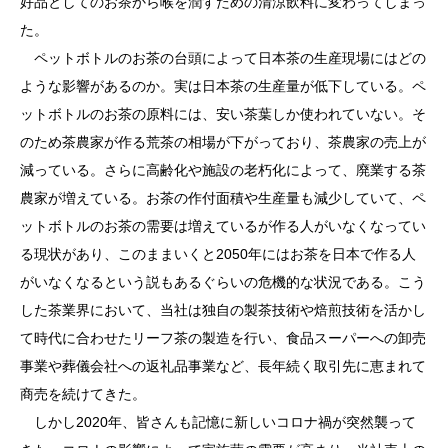
好品としてのお茶から喉を潤すための清涼飲料に変わってしまっ
た。
ペットボトルのお茶の台頭によって日本茶の生産現場にはどの
ような影響があるのか。実は日本茶の生産量が低下している。ペ
ットボトルのお茶の原料には、安い茶葉しか使われていない。そ
のため茶農家が作る荒茶の相場が下がっており、茶農家の売上が
減っている。さらに高齢化や施設の老朽化によって、廃業する茶
農家が増えている。お茶の作付面積や生産量も減少していて、ペ
ットボトルのお茶の需要は増えているが作る人がいなくなってい
る現状があり、このままいくと2050年にはお茶を日本で作る人
がいなくなるという説もあるぐらいの危機的な状況である。こう
した茶業界において、当社は独自の製茶技術や焙煎技術を活かし
て時代に合わせたリーフ茶の製造を行い、食品スーパーへの卸売
事業や葬儀会社への返礼品事業など、長年続く取引先に恵まれて
商売を続けてきた。
しかし2020年、皆さんも記憶に新しいコロナ禍が突然襲って