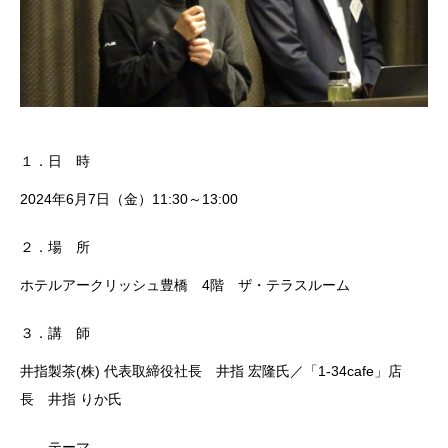
１．日 時
2024年6月7日（金）11:30～13:00
２．場 所
ホテルアークリッシュ豊橋 4階 ザ・テラスルーム
３．講 師
井指製茶(株) 代表取締役社長 井指 宏隆氏／「1-34cafe」店
長 井指 りか氏
テーマ