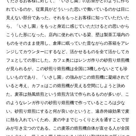
くださるお客様に対して、「いさし園」のお茶がどのように作ら
れているのか、従業員がどういった思いで働いているのかは目に
見えない部分であった。それをもっとお客様に知っていただいた
ら、「いさし園」をもっと身近に感じていただけるとの思いから
こうした形になった。店内に使われている梁、壁は製茶工場内の
ものをそのまま使用し、倉庫に眠っていた昔ながらの茶箱をアレ
ンジしてカウンターにするなど、活かせるものを全て活かしてカ
フェとしての形にした。カフェ奥にはレンガ作りの砂煎り焙煎機
が見られるが、この砂煎り焙煎機は全国に3機しかないとても珍
しいものであり、「いさし園」の強みがこの焙煎機に凝縮されて
いると考え、カフェはこの焙煎機が見える空間にしようと決め
た。麦茶は熱風焙煎という焙煎方法で作られるものが多いが、こ
のようなレンガ作りの砂煎り焙煎機で作っているところは少な
い。砂煎り焙煎にすると何が良いかというと、遠赤外線効果で麦
に熱を入れていくため、麦の中までじっくりと火を通すことで甘
みが引き立つのである。この麦茶の焙煎機自体が直せる人が全国