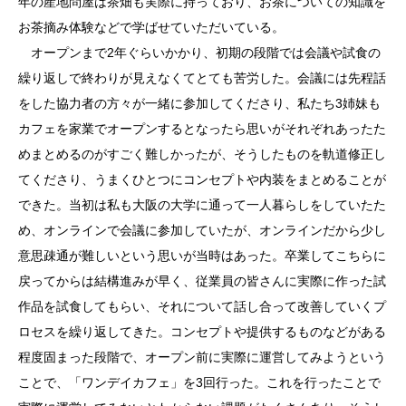
年の産地問屋は茶畑も実際に持っており、お茶についての知識を
お茶摘み体験などで学ばせていただいている。
オープンまで2年ぐらいかかり、初期の段階では会議や試食の
繰り返しで終わりが見えなくてとても苦労した。会議には先程話
をした協力者の方々が一緒に参加してくださり、私たち3姉妹も
カフェを家業でオープンするとなったら思いがそれぞれあったた
めまとめるのがすごく難しかったが、そうしたものを軌道修正し
てくださり、うまくひとつにコンセプトや内装をまとめることが
できた。当初は私も大阪の大学に通って一人暮らしをしていたた
め、オンラインで会議に参加していたが、オンラインだから少し
意思疎通が難しいという思いが当時はあった。卒業してこちらに
戻ってからは結構進みが早く、従業員の皆さんに実際に作った試
作品を試食してもらい、それについて話し合って改善していくプ
ロセスを繰り返してきた。コンセプトや提供するものなどがある
程度固まった段階で、オープン前に実際に運営してみようという
ことで、「ワンデイカフェ」を3回行った。これを行ったことで