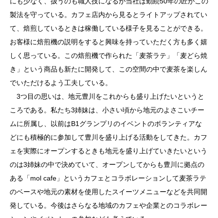
にも少なく、扱うのも職人技になるが当社は勤続50年の匠がこの
製法を守っている。カフェ店内から見るとライトアップされてい
て、焙煎しているときは稼働している様子を見ることができる。
お客様に焙煎機の説明をすると興味を持っていただく方も多く嬉
しく思っている。この焙煎機で作られた「麦茶ラテ」「麦どら焼
き」という商品も新たに開発して、この空間の中で麦茶を楽しん
でいただけるよう工夫している。
3つ目の思いは、地元豊川をこれからも盛り上げたいというと
ころである。私たち3姉妹は、小さい頃から地元のよさこいチー
ムに所属し、以前はB1グランプリのイベントのボランティアな
どにも積極的に参加して豊川を盛り上げる活動をしてきた。カフ
ェを実際にオープンするときも地元を盛り上げていきたいという
のは3姉妹の中で決めていて、オープンしてからも豊川に拠点の
ある「mol cafe」というカフェとコラボレーションして麦茶ラテ
のベースや地元の素材を使用したスイーツメニューなどを共同開
発している。今後はさらなる地域のカフェや企業とのコラボレー