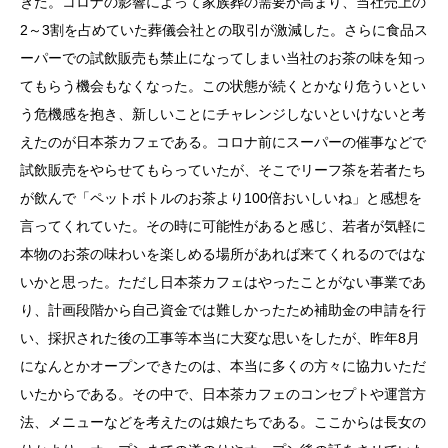
きた。コロナの影響によって家族葬の需要が高まり、当社売上の
2～3割を占めていた葬儀会社との取引が激減した。さらに食品ス
ーパーでの試飲販売も禁止になってしまい当社のお茶の味を知っ
てもらう機会もなくなった。この状態が続くとかなり危ういとい
う危機感を抱き、新しいことにチャレンジしないといけないと考
えたのが日本茶カフェである。コロナ前にスーパーの催事などで
試飲販売をやらせてもらっていたが、そこでリーフ茶を若者たち
が飲んで「ペットボトルのお茶より100倍おいしいね」と感想を
言ってくれていた。その時に可能性があると感じ、若者が気軽に
本物のお茶の味わいを楽しめる場所があれば来てくれるのではな
いかと思った。ただし日本茶カフェはやったことがない事業であ
り、計画段階から自己資金では難しかったため補助金の申請を行
い、採択された後の工事等本当に大変な思いをしたが、昨年8月
になんとかオープンできたのは、本当に多くの方々に協力いただ
いたからである。その中で、日本茶カフェのコンセプトや運営方
法、メニューなどを考えたのは娘たちである。ここからは長女の