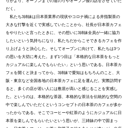
りかより、オープンまでの道のりやオープン後の話をさせていた
だく。
私たち3姉妹は日本茶業界の現状やコロナ禍による井指製茶の
大きな打撃を近くで実感していたことから、社長が日本茶カフェ
をやりたいと言ったときに、その想いに3姉妹全員が一緒に協力
したいという気持ちになり、私たちだからこそできるカフェを作
り上げようと決心した。そしてオープンに向けて、私たちは3つ
の思いを大切に考えた。まず1つ目は「本格的な日本茶をもっと
カジュアルに楽しんでもらいたい」という思いである。日本茶カ
フェを開くと決まってから、3姉妹で愛知はもちろんのこと、大
阪・東京など全国各地の日本茶カフェに足を運んだ。実際訪問す
ると、多くの店が若い人には敷居が高いと感じることを実感し
た。というのは、本格的な茶器、本格的な茶法を伝統的な空間の
中で楽しんでいただくというコンセプトの日本茶のカフェが多か
ったからである。そこでコーヒーや紅茶のようにカジュアルに日
本茶を楽しんでもらいたいという思いが、三姉妹の中で固まっ