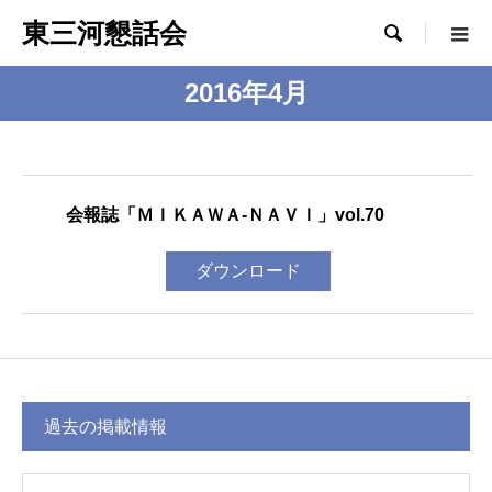
東三河懇話会

2016年4月
会報誌「ＭＩＫＡＷＡ-ＮＡＶＩ」vol.70
ダウンロード
過去の掲載情報