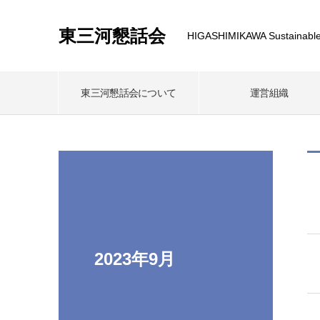
東三河懇話会
HIGASHIMIKAWA Sustainable
東三河懇話会について
運営組織
2023年9月