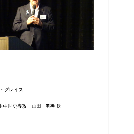
・グレイス
本中世史専攻 山田 邦明 氏