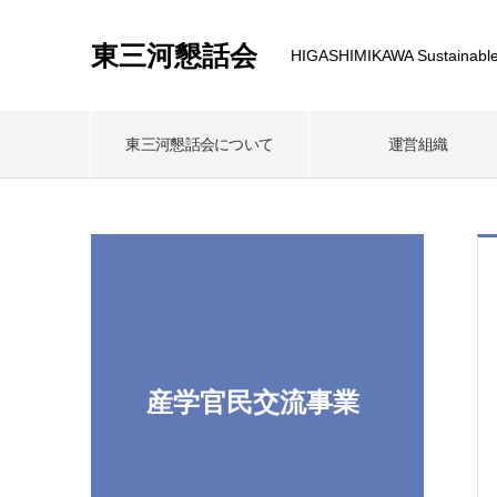
東三河懇話会
HIGASHIMIKAWA Sustainable
東三河懇話会について
運営組織
産学官民交流事業