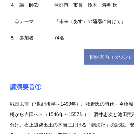
４．講 師②
蒲郡市 市長 鈴木 寿明 氏
◎テーマ
『未来（あす）の蒲郡に向けて』
５．参加者
74名
開催案内（ダウンロ
講演要旨①
戦国以前（7世紀後半～1499年）、牧野氏の時代－今橋城－
橋から吉田へ－（1546年～1557年）、酒井忠次と池田照政
分け、石上遺跡出土の木簡における「飽海評」の記載、