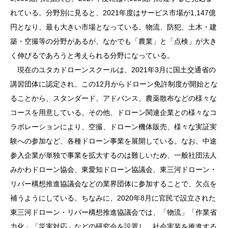
れている。分野別に見ると、2021年度はサービス市場が1,147億
円となり、最も大きい市場となっている。物流、防犯、土木・建
築・空撮等の分野があるが、なかでも「農業」と「点検」が大き
く伸びるであろうと考えられる分野になっている。
現在のユタカドローンスクールは、2021年3月に国土交通省の
講習団体に認定され、この12月からドローン免許制度が開始とな
ることから、スタンダード、アドバンス、農薬散布などの様々な
コースを用意している。その他、ドローン関連企業との様々なコ
ラボレーションにより、空撮、ドローン機体販売、様々な実証実
験への参加など、各種ドローン事業を展開している。なお、中途
参入企業が単独で事業を拡大するのは難しいため、一般社団法人
みかわドローン協会、東愛知ドローン協議会、東三河ドローン・
リバー構想推進協議会などの業界団体に参加することで、欠点を
補うようにしている。ちなみに、2020年8月に官民で設立された
東三河ドローン・リバー構想推進協議会では、「物流」「作業省
力化」「災害対応」などの研究会を設置し、社会実装を推進する