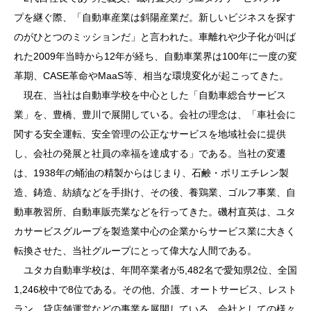
プを継ぐ際、「自動車産業は斜陽産業だ。新しいビジネスを探す
のがひとつのミッションだ」と言われた。車離れや少子化が叫ば
れた2009年当時から12年が経ち、自動車業界は100年に一度の変
革期、CASE革命やMaaS等、相当な環境変化が起こってきた。
現在、当社は自動車学校を中心とした「自動車総合サービス
業」を、豊橋、豊川で展開している。会社の理念は、「車社会に
関する安全運転、安全管理の公正なサービスを地域社会に提供
し、会社の発展と社員の幸福を達成する」である。当社の変遷
は、1938年の蛹油の精製からはじまり、石鹸・ポリエチレン製
造、鋳造、紡績などを手掛け、その後、養鶏業、ゴルフ事業、自
動車教習所、自動車販売業などを行ってきた。磯村直英は、ユタ
カサービスグループを製造業中心の企業からサービス業に大きく
転換させた、当社グループにとって偉大な人間である。
ユタカ自動車学校は、年間卒業者が5,482名で愛知県2位、全国
1,246校中で8位である。その他、介護、オートサービス、レスト
ラン、貸店舗運営などの事業を展開している。会社としての様々