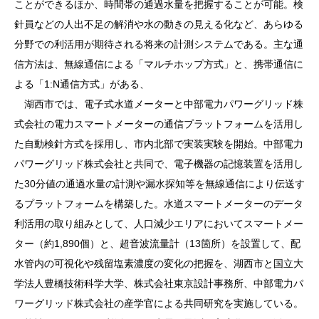
ことができるほか、時間帯の通過水量を把握することが可能。検
針員などの人出不足の解消や水の動きの見える化など、あらゆる
分野での利活用が期待される将来の計測システムである。主な通
信方法は、無線通信による「マルチホップ方式」と、携帯通信に
よる「1:N通信方式」がある、
湖西市では、電子式水道メーターと中部電力パワーグリッド株
式会社の電力スマートメーターの通信プラットフォームを活用し
た自動検針方式を採用し、市内北部で実装実験を開始。中部電力
パワーグリッド株式会社と共同で、電子機器の記憶装置を活用し
た30分値の通過水量の計測や漏水探知等を無線通信により伝送す
るプラットフォームを構築した。水道スマートメーターのデータ
利活用の取り組みとして、人口減少エリアにおいてスマートメー
ター（約1,890個）と、超音波流量計（13箇所）を設置して、配
水管内の可視化や残留塩素濃度の変化の把握を、湖西市と国立大
学法人豊橋技術科学大学、株式会社東京設計事務所、中部電力パ
ワーグリッド株式会社の産学官による共同研究を実施している。