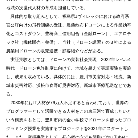
地域の次世代人材の育成を担当している。
具体的な取り組みとして、福島県Jヴィレッジにおける政府系
官公庁向けの飛行訓練の受託、農薬散布ドローンによる作業効率
化とコストダウン、豊橋商工信用組合（金融ローン）、エアロテ
ック社（機体販売・整備）、当社（ドローン講習）の３社による
農業用ドローンの販売連携・顧客紹介などがある。
実証実験としては、ドローンの実装社会実現、2022年レベル4
時代・ドローン免許制度に向けて、地域を超えて実証実験を実施
し、成果を収めている。具体的には、豊川市災害対応・物流、新
城市災害対応、浜松市春野町災害対応、新城市医療配送などであ
る、
2030年にはIT人材が79万人不足すると言われており、世界の
プログラマーとして活躍できる人材をこの東三河で育成したいと
いう構想をもとに、豊川市内の全小学校でドローンを使ったプロ
グラミング授業を実施するプロジェクトを2021年にスタートし
た。また、空撮事業として、初心者の方でも簡単にYou Tubeに