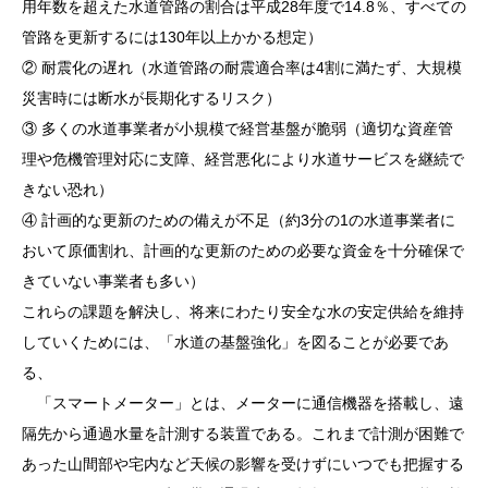
用年数を超えた水道管路の割合は平成28年度で14.8％、すべての
管路を更新するには130年以上かかる想定）
② 耐震化の遅れ（水道管路の耐震適合率は4割に満たず、大規模
災害時には断水が長期化するリスク）
③ 多くの水道事業者が小規模で経営基盤が脆弱（適切な資産管
理や危機管理対応に支障、経営悪化により水道サービスを継続で
きない恐れ）
④ 計画的な更新のための備えが不足（約3分の1の水道事業者に
おいて原価割れ、計画的な更新のための必要な資金を十分確保で
きていない事業者も多い）
これらの課題を解決し、将来にわたり安全な水の安定供給を維持
していくためには、「水道の基盤強化」を図ることが必要であ
る、
「スマートメーター」とは、メーターに通信機器を搭載し、遠
隔先から通過水量を計測する装置である。これまで計測が困難で
あった山間部や宅内など天候の影響を受けずにいつでも把握する