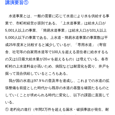
講演要旨①
水道事業とは、一般の需要に応じて水道により水を供給する事
業で、市町村経営が原則である。「上水道事業」は給水人口が
5,001人以上の事業、「簡易水道事業」は給水人口が101人以上
5,000人以下の事業である。上水道・簡易水道事業の事業数は平
成25年度末と比較すると減少しているが、「専用水道」（寄宿
舎、社宅等の自家用水道等で100人を超える居住者に給水するも
の又は1日最大給水量が20㎥を超えるもの）は増えている。各市
町村の上水道料金が高いため、病院などは耐震化を図り、井戸を
掘って混合供給しているところもある。
我が国の水道は97.9％の普及率を達成し、これまでの水道の拡
張整備を前提とした時代から既存の水道の基盤を確固たるものと
していくことが求められる時代に変化し、以下の課題に直面して
いる。
① 老朽化の進行（年間2万件を超える漏水・破損事故が発生、耐