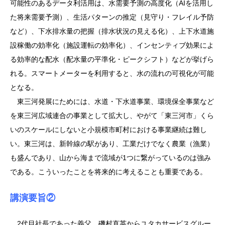
可能性のあるデータ利活用は、水需要予測の高度化（AIを活用し
た将来需要予測）、生活パターンの推定（見守り・フレイル予防
など）、下水排水量の把握（排水状況の見える化）、上下水道施
設稼働の効率化（施設運転の効率化）、インセンティブ効果によ
る効率的な配水（配水量の平準化・ピークシフト）などが挙げら
れる。スマートメーターを利用すると、水の流れの可視化が可能
となる。
東三河発展にためには、水道・下水道事業、環境保全事業など
を東三河広域連合の事業として拡大し、やがて「東三河市」くら
いのスケールにしないと小規模市町村における事業継続は難し
い。東三河は、新幹線の駅があり、工業だけでなく農業（漁業）
も盛んであり、山から海まで流域が1つに繋がっているのは強み
である。こういったことを将来的に考えることも重要である。
講演要旨②
2代目社長であった義父、磯村直英からユタカサービスグルー