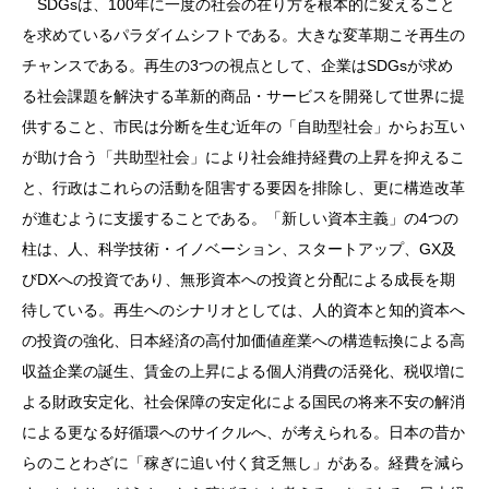
SDGsは、100年に一度の社会の在り方を根本的に変えること
を求めているパラダイムシフトである。大きな変革期こそ再生の
チャンスである。再生の3つの視点として、企業はSDGsが求め
る社会課題を解決する革新的商品・サービスを開発して世界に提
供すること、市民は分断を生む近年の「自助型社会」からお互い
が助け合う「共助型社会」により社会維持経費の上昇を抑えるこ
と、行政はこれらの活動を阻害する要因を排除し、更に構造改革
が進むように支援することである。「新しい資本主義」の4つの
柱は、人、科学技術・イノベーション、スタートアップ、GX及
びDXへの投資であり、無形資本への投資と分配による成長を期
待している。再生へのシナリオとしては、人的資本と知的資本へ
の投資の強化、日本経済の高付加価値産業への構造転換による高
収益企業の誕生、賃金の上昇による個人消費の活発化、税収増に
よる財政安定化、社会保障の安定化による国民の将来不安の解消
による更なる好循環へのサイクルへ、が考えられる。日本の昔か
らのことわざに「稼ぎに追い付く貧乏無し」がある。経費を減ら