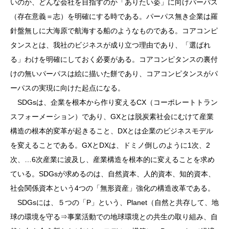
いのか、どんな会社を目指すのか「ありたい姿」に向けパーパス
（存在意義＝志）を明確にする時である。パーパス無き企業は羅
針盤無しに大海原で航海する船のようなものである。コアコンピ
タンスとは、我社のビジネスが成り立つ理由であり、「選ばれ
る」わけを明確にしておく必要がある。コアコンピタンスの裏付
けの無いパーパスは絵に描いた餅であり、コアコンピタンスがパ
ーパスの実現に向けた起点になる。
SDGsは、企業を根本から作り変えるCX（コーポレートトラン
スフォーメーション）であり、GXとは脱炭素社会にむけて産業
構造の根本的変革が起きること、DXとは企業のビジネスモデル
を変えることである。GXとDXは、ドミノ倒しのように1次、2
次、…6次産業に波及し、産業構造を根本的に変えることを求め
ている。SDGsが求めるのは、自然資本、人的資本、知的資本、
社会関係資本という4つの「無形資産」強化の構造改革である。
SDGsには、５つの「P」という、Planet（自然と共存して、地
球の環境を守る⇒事業活動での地球環境との共生の取り組み、自