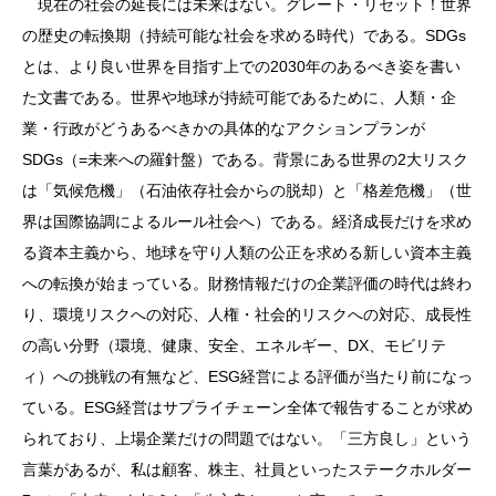
現在の社会の延長には未来はない。グレート・リセット！世界
の歴史の転換期（持続可能な社会を求める時代）である。SDGs
とは、より良い世界を目指す上での2030年のあるべき姿を書い
た文書である。世界や地球が持続可能であるために、人類・企
業・行政がどうあるべきかの具体的なアクションプランが
SDGs（=未来への羅針盤）である。背景にある世界の2大リスク
は「気候危機」（石油依存社会からの脱却）と「格差危機」（世
界は国際協調によるルール社会へ）である。経済成長だけを求め
る資本主義から、地球を守り人類の公正を求める新しい資本主義
への転換が始まっている。財務情報だけの企業評価の時代は終わ
り、環境リスクへの対応、人権・社会的リスクへの対応、成長性
の高い分野（環境、健康、安全、エネルギー、DX、モビリテ
ィ）への挑戦の有無など、ESG経営による評価が当たり前になっ
ている。ESG経営はサプライチェーン全体で報告することが求め
られており、上場企業だけの問題ではない。「三方良し」という
言葉があるが、私は顧客、株主、社員といったステークホルダー