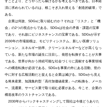
すことより、どうやったら稼げるかを考えるべきである。日本経
済に求められているのは、根こそぎ入れ替える「創造的破壊」で
ある。
企業は何故、SDGsに取り組むのか？それは「リスク」と「機
会」の2つの視点からである。SDGsは社会の矛盾・課題の宝庫
であり、それ故にビジネスチャンスの宝庫である。SDGsが示す
2030年の市場規模は、モビリティシステム、新しい医療ソリュ
ーション、エネルギー効率、クリーンエネルギーなどが高くなっ
ている。新たな市場の誕生に注目し、発想を転換することが大事
である。世界が向かう持続可能な社会づくりに貢献する事業領域
への構造転換が必須である。SDGsを事業の外にある活動、世の
中に対する広報活動だと捉えると企業は滅びる。SDGsから見え
る将来産業、知識集約型「高付加価値産業」への転換を、メーカ
ー、流通業、サービス業で取り組む必要がある。今こそ、企業の
構造改革のラストチャンスである。
2030年からバックキャスティングして我社は今後どうありた