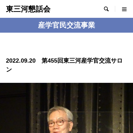
東三河懇話会

産学官民交流事業
2022.09.20 第455回東三河産学官交流サロ
ン