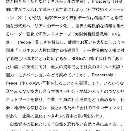
然と向き合う新たなビジネスモデルの構築）、Prosperity（経済
的に豊かで安心して暮らせる世界にしよう⇒科学技術イノベーシ
ョン（STI）が必須、顧客データや技術データは勿論のこと暗黙
知を形式知へ「リアルのデータ化」、世界の客観的な情報を集め
るレーダー強化でIPランドスケープ（知財解析経営戦略）の推
進）、People（貧しさを解決し、健康でお互いを大切にしよう⇒
国連「ビジネスと人権に関する指導原則」から世界的な人権に対
する厳しい環境にどう対応するか、SDGsの目指す我社の「あり
たい姿」の実現に向け、最大の資本である社員のスキル・知識・
能力・モチベーションをどう高めていくか）、Partnership・
Peace（争いのない平和を知ることから実現しよう、いろいろな
形でみんなが協力し合う大切さ⇒社会・地域の人々とのつながり
ネットワークを創り、企業・社員の社会感度をどう高めるか、社
会・地域から信頼され、愛されるための会社のブランディング）
があり、企業の強化すべき4つの資本と親和性を持つ。
自然資本の強化として「自然を恐れ敬い自然と共に生きる」、