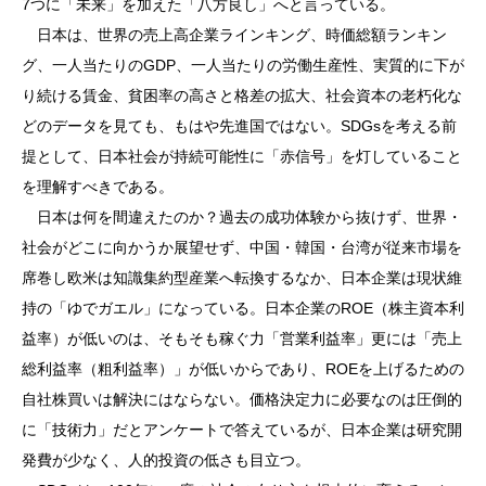
7つに「未来」を加えた「八方良し」へと言っている。
日本は、世界の売上高企業ラインキング、時価総額ランキン
グ、一人当たりのGDP、一人当たりの労働生産性、実質的に下が
り続ける賃金、貧困率の高さと格差の拡大、社会資本の老朽化な
どのデータを見ても、もはや先進国ではない。SDGsを考える前
提として、日本社会が持続可能性に「赤信号」を灯していること
を理解すべきである。
日本は何を間違えたのか？過去の成功体験から抜けず、世界・
社会がどこに向かうか展望せず、中国・韓国・台湾が従来市場を
席巻し欧米は知識集約型産業へ転換するなか、日本企業は現状維
持の「ゆでガエル」になっている。日本企業のROE（株主資本利
益率）が低いのは、そもそも稼ぐ力「営業利益率」更には「売上
総利益率（粗利益率）」が低いからであり、ROEを上げるための
自社株買いは解決にはならない。価格決定力に必要なのは圧倒的
に「技術力」だとアンケートで答えているが、日本企業は研究開
発費が少なく、人的投資の低さも目立つ。