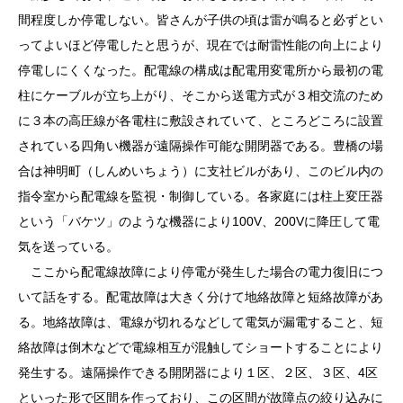
間程度しか停電しない。皆さんが子供の頃は雷が鳴ると必ずとい
ってよいほど停電したと思うが、現在では耐雷性能の向上により
停電しにくくなった。配電線の構成は配電用変電所から最初の電
柱にケーブルが立ち上がり、そこから送電方式が３相交流のため
に３本の高圧線が各電柱に敷設されていて、ところどころに設置
されている四角い機器が遠隔操作可能な開閉器である。豊橋の場
合は神明町（しんめいちょう）に支社ビルがあり、このビル内の
指令室から配電線を監視・制御している。各家庭には柱上変圧器
という「バケツ」のような機器により100V、200Vに降圧して電
気を送っている。
ここから配電線故障により停電が発生した場合の電力復旧につ
いて話をする。配電故障は大きく分けて地絡故障と短絡故障があ
る。地絡故障は、電線が切れるなどして電気が漏電すること、短
絡故障は倒木などで電線相互が混触してショートすることにより
発生する。遠隔操作できる開閉器により１区、２区、３区、4区
といった形で区間を作っており、この区間が故障点の絞り込みに