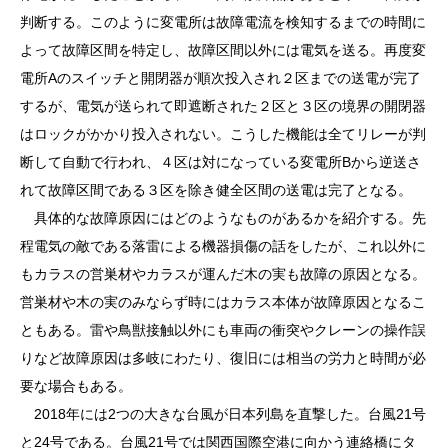
判断する。このように変電所は故障電流を検知するまでの時間に
よって故障区間を特定し、故障区間以外には電気を送る。再度変
電所Aのスイッチと開閉器が順次投入され２区までの送電が完了
するが、電気が送られて即遮断された２区と３区の境界の開閉器
はロックがかかり投入されない。こうした機能は全てリレーが判
断して自動で行われ、４区は対になっている変電所Bから逆送さ
れて故障区間である３区を除き健全区間の送電は完了となる。
具体的な故障原因にはどのようなものがあるかを紹介する。先
程電気の敵である落雷による機器損傷の話をしたが、これ以外に
もカラスの営巣材やカラスが運んだ木の実も故障の原因となる。
営巣材や木の実のみならず時にはカラス本体が故障原因となるこ
ともある。雷や鳥獣接触以外にも車両の衝突やクレーンの操作誤
りなど故障原因は多岐にわたり、復旧には相当の労力と時間が必
要な場合もある。
2018年には2つの大きな台風が日本列島を直撃した。台風21号
と24号である。台風21号では関西国際空港に向かう連絡橋にタ