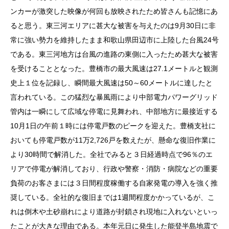
ンカーが激突した映像が何回も放映されたため皆さんも記憶にあ
ると思う。東三河エリアに甚大な被害を与えたのは9月30日に非
常に強い勢力を維持したまま和歌山県田辺市に上陸した台風24号
である。東三河地方は台風の進路の東側に入ったため甚大な被害
を受けることとなった。豊橋市の最大風速は27.1メートルと観測
史上１位を記録し、瞬間最大風速は50～60メートルに達したと
言われている。この猛烈な暴風雨により中部電力パワーグリッド
管内は一瞬にして広域な停電に見舞われ、中部地方に最接近する
10月1日の午前１時には停電戸数のピークを迎えた。豊橋支社に
おいても停電戸数が11万2,726戸を数えたが、懸命な復旧作業に
より30時間で解消した。全社でみると３日経過時点で96％のエ
リアで停電が解消しており、行政や警察・消防・病院などの重要
負荷のお客さまには３日間程度稼働する自家発電の導入を強く推
奨している。全社的な復旧までは1週間程度かかっているが、こ
れは倒木や土砂崩れにより道路が封鎖され現地に入れないといっ
たことが大きな理由である。本年元日に発生した能登半島地震で