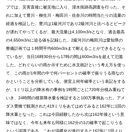
プでは、災害直後に被災地に入り、浸水痕跡高調査を行った。そ
れに加えて豊川・柳生川・梅田川・佐奈川の時間当たりの流量の
経過を検証した。豊川は1級河川であり2級河川と比べるとピーク
が遅れてやってくるが、最大流量は4,100m3/sとなり、過去最高
の4,650m3/sに迫る値を記録した。2級河川の梅田川は愛知県の
整備計画では１時間平均600m3/sまで耐えることができるとなっ
ているが、当日16時30分から17時の間は600m3/sを超えて氾濫
した。どれぐらいの雨か示すために水文統計という考え方を使っ
て、この雨が1年間の中で何パーセントの確率で振りうる雨なの
かということを分析している。便宜上何年確率という表記をする
が、1ミリ以上の降水有の事例を1時間ごとに720年分積み重ねて
いき、24時間の積算降水量を検証すると100万事例あった。アメ
ダス豊橋で観測された419ミリをあてはめてみると162年に1回の
降水量となった。これは今回経験したから次は162年後という意
味ではなく、今年も来年も同様に162分の1の確率で起こりうる
という認識である。これが温暖化が進行すると162年に1回より