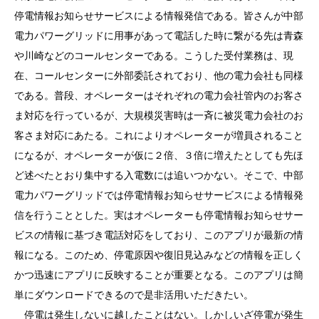
停電情報お知らせサービスによる情報発信である。皆さんが中部
電力パワーグリッドに用事があって電話した時に繋がる先は青森
や川崎などのコールセンターである。こうした受付業務は、現
在、コールセンターに外部委託されており、他の電力会社も同様
である。普段、オペレーターはそれぞれの電力会社管内のお客さ
ま対応を行っているが、大規模災害時は一斉に被災電力会社のお
客さま対応にあたる。これによりオペレーターが増員されること
になるが、オペレーターが仮に２倍、３倍に増えたとしても先ほ
ど述べたとおり集中する入電数には追いつかない。そこで、中部
電力パワーグリッドでは停電情報お知らせサービスによる情報発
信を行うこととした。実はオペレーターも停電情報お知らせサー
ビスの情報に基づき電話対応をしており、このアプリが最新の情
報になる。このため、停電原因や復旧見込みなどの情報を正しく
かつ迅速にアプリに反映することが重要となる。このアプリは簡
単にダウンロードできるので是非活用いただきたい。
停電は発生しないに越したことはない。しかしいざ停電が発生