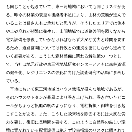
も同じことが起きていて、東三河地域においても同じリスクがあ
る。昨今の林業の衰退や後継者不足により、山林の荒廃が進んで
いることは皆さんもご承知だと思うが、そうしたエリアでは倒木
や土砂崩れが頻繁に発生し、山間地域では道路啓開を図りながら
電気設備を修復していかなければならず大変な労力と時間を要す
るため、道路啓開については行政との連携を密にしながら進めて
いく必要がある。こうした森林整備に関わる解決策の一つとし
て、当社は地元行政や東三河地域研究センターとともに森林資源
の健全化、レジリエンスの強化に向けた調査研究の活動に参画し
ている。
平地において東三河地域はハウス栽培が盛んな地域であるが、
そのハウスやトタンが暴風により巻き上げられ、巻き付いたビニ
ールがちょうど帆船の帆のようになり、電柱折損・倒壊を引き起
こすことがある。また、こうした飛来物を除去するには大変な労
力を要し、復旧に長時間を要する。このように自然界の厳しい環
境に置かれている配電設備は絶えず設備損壊のリスクに晒されて