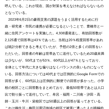
呼んでいる。これが現在、国が対策を考えなければならないもの
となっている。
2023年6月2日の豪雨災害の課題をうまく活用するために行
政・研究者・市民の連携が必要になるということで、豊橋市と一
緒に住民アンケートを実施した。4,938通発送し、有効回答数が
2,125通で回答率は43％であった。当初は20％程度回答率があれ
ば統計分析できると考えていたが、予想の2倍と多くの回答をい
ただいた。回答者の年齢は世帯あてに送付しているため20歳未満
は少ないが、50代までが53％、60代以上が47％となっており、
全体として年代に大きな偏りはなくバランスの良いものになって
いる。回答方法については40代までは圧倒的にGoogle Formでの
回答が多く、60代以上は圧倒的に郵便での回答が多かった。小学
校の校区ごとに回答数をまとめており、最低50世帯であとは人口
比で割り振って送付していて、牟呂・福岡・二川南・汐田・高
師・玉川・牛川・栄校区では50通以上の回答が返ってきている。
これは柳生川・梅田川周辺地域の校区で被害に遭った人が積極的