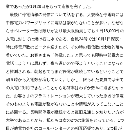
業であったが1月29日をもって応援を完了した。
最後に停電情報の発信について話をする。大規模な停電時には
中部電力パワーグリッドに電話は繋がらないことが多い。なぜな
らオペレーター数は限りがあり最大限動員しても１日18,000件の
入電に対しては焼け石に水である。台風24号では10月1日深夜１
時に停電戸数のピークを迎えたが、その時の着信数は比較的落ち
着いていた。お客さまも「停電した」と思っても即時中部電力に
電話しようとは思わず、夜も遅いので寝ようということになった
と推測される。朝起きてもまだ停電が継続しているということで
朝５時から入電数が増していく。しかし、限られた要員では全て
の入電に対応できないことから応答率はわずか数％に過ぎなかっ
た。お客さまのフラストレーションが増大していった原因は停電
そのものよりも電話が繋がらないことや情報が入ってこないこと
に起因する。長時間停電が継続すると復旧見通しを知りたい方が
大半であることから、私たちは次の2つの施策をとっている。1つ
目が他電力会社のコールセンターとの相互応援であり、2つ目が