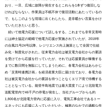
おり、一旦、広域に故障が発生するとこれらを1本ずつ復旧しな
ければならない。作業員は不眠不休で復旧活動にあたっているの
で、もしこのような現場に出くわしたら、是非暖かい言葉をかけ
ていただきたいと思う。
続いて他電力応援について話しをする。これまでも非常災害時
には紳士協定の範疇で他電力応援が実施されていたが、2018年
の台風21号24号以降、レジリエンス向上施策として全国で仕組
み化・制度化がされた。従来電力会社は被災電力会社からの要請
を受けてから応援を行っていたが、それでは応援要員が稼働する
までに数日間を無駄にしてしまうために、各電力会社はあらかじ
め「災害時連携計画」を経済産業大臣に届け出ており、各電力会
社は被災電力会社からの要請を待つことなくエリア境で待機する
こととなっている。能登半島地震では最大震度７により北陸電力
送配電管内で46千戸の停電が発生し、当社グループからも約
1,800名が北陸電力管内に応援に入り、電気工事会社であるトー
エネックにも応援に入っていただいた。極寒のなかでの過酷な作