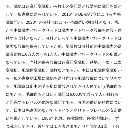
る。電気は超高圧変電所から柱上の変圧器と段階的に電圧を落と
して一般家庭に送られている。2015年のJERA設立により火力発
電部門が、2020年の分社化により小売部門が別会社となり、私
たち中部電力パワーグリッドは電力ネットワーク設備を建設・維
持する会社となった。分社といっても中部電力パワーグリッドは
膨大な設備を保有しているため、要員数は分社前の中部電力の従
業員総数1.6万人のうち1万人が中部電力パワーグリッドの所属と
なっている。当社の保有設備は超高圧変電所、鉄塔、一次・二次
変電所、配電用変電所、電柱などあるが、本日は配電用変電所か
ら一般の家庭や工場に電気を送り届ける配電設備について話をす
る。配電線は街中の至る所に敷設されており人体でいう毛細血管
にあたる。毛細血管とはいえ電圧は6,000Vで誤って人が触れる
と即死するレベルの危険な電圧である。各国の供給信頼度につい
て、日本は先進国のなかでもドイツと並びトップレベルの安定供
給を果たしている。1966年以降、停電回数、停電時間は少しず
つ減少しており、近年では１お客さまあたり年間で0.1回、７分