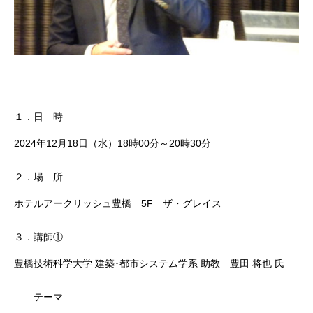
１．日 時
2024年12月18日（水）18時00分～20時30分
２．場 所
ホテルアークリッシュ豊橋 5F ザ・グレイス
３．講師①
豊橋技術科学大学 建築･都市システム学系 助教 豊田 将也 氏
テーマ