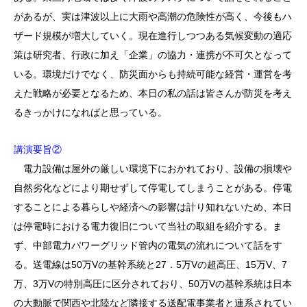
があるが、実は津波以上に大雨や高潮の危険性が高く、今後もハ
ザード規模が増大していく。現在進行しつつある気候変動の適応
策は研究者、行政に加え「企業」の協力・連携が不可欠となって
いる。環境だけでなく、防災面からも持続可能な経営・運営を考
えた戦略が必要となるため、本日の私の話は皆さんが防災を考え
るきっかけになればと思っている。
講演要旨②
電力設備は屋外の厳しい環境下におかれており、設備の損壊や
自然劣化などにより期せずして停電してしまうことがある。停電
することによる暮らしや経済への影響は計り知れないため、本日
は停電時における電力復旧について当社の取組を紹介する。ま
ず、中部電力パワーグリッド管内の電気の流れについて話をす
る。送電線は50万Vの基幹系統と27．5万Vの超高圧、15万V、7
万、3万Vの特別高圧に区分されており、50万Vの基幹系統は日本
の大動脈で関西や北陸など隣接する送配電事業者と連系されてい