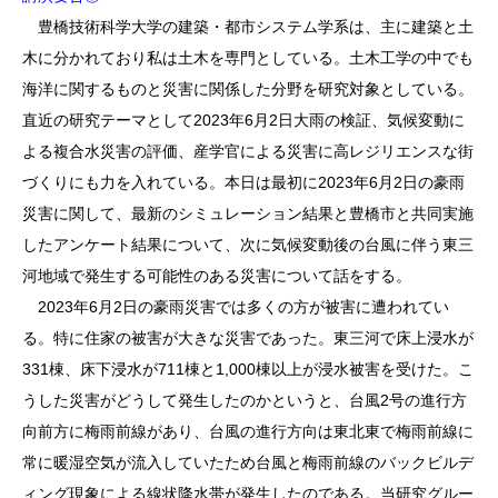
豊橋技術科学大学の建築・都市システム学系は、主に建築と土
木に分かれており私は土木を専門としている。土木工学の中でも
海洋に関するものと災害に関係した分野を研究対象としている。
直近の研究テーマとして2023年6月2日大雨の検証、気候変動に
よる複合水災害の評価、産学官による災害に高レジリエンスな街
づくりにも力を入れている。本日は最初に2023年6月2日の豪雨
災害に関して、最新のシミュレーション結果と豊橋市と共同実施
したアンケート結果について、次に気候変動後の台風に伴う東三
河地域で発生する可能性のある災害について話をする。
2023年6月2日の豪雨災害では多くの方が被害に遭われてい
る。特に住家の被害が大きな災害であった。東三河で床上浸水が
331棟、床下浸水が711棟と1,000棟以上が浸水被害を受けた。こ
うした災害がどうして発生したのかというと、台風2号の進行方
向前方に梅雨前線があり、台風の進行方向は東北東で梅雨前線に
常に暖湿空気が流入していたため台風と梅雨前線のバックビルデ
ィング現象による線状降水帯が発生したのである。当研究グルー