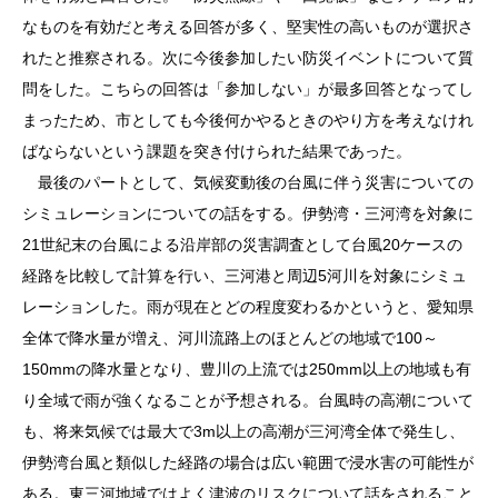
なものを有効だと考える回答が多く、堅実性の高いものが選択さ
れたと推察される。次に今後参加したい防災イベントについて質
問をした。こちらの回答は「参加しない」が最多回答となってし
まったため、市としても今後何かやるときのやり方を考えなけれ
ばならないという課題を突き付けられた結果であった。
最後のパートとして、気候変動後の台風に伴う災害についての
シミュレーションについての話をする。伊勢湾・三河湾を対象に
21世紀末の台風による沿岸部の災害調査として台風20ケースの
経路を比較して計算を行い、三河港と周辺5河川を対象にシミュ
レーションした。雨が現在とどの程度変わるかというと、愛知県
全体で降水量が増え、河川流路上のほとんどの地域で100～
150mmの降水量となり、豊川の上流では250mm以上の地域も有
り全域で雨が強くなることが予想される。台風時の高潮について
も、将来気候では最大で3m以上の高潮が三河湾全体で発生し、
伊勢湾台風と類似した経路の場合は広い範囲で浸水害の可能性が
ある。東三河地域ではよく津波のリスクについて話をされること