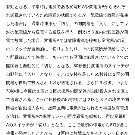
有効となる。平常時は電源である変電所Aや変電所Bからそれぞ
れ送電されているため順送の状態であるが、配電線で故障が発生
した場合は、通常時運用が「切り」の開閉器を「入り」にして反
対の配電線から送電する逆送を行う。例えば３区内の変圧器が落
雷で故障した場合、変電所Aでは故障電流を検知し変電所Aの元
のスイッチが自動的に「切り」となり、その変電所が供給してい
た配電線は全て停電し、あわせて各区間に施設されている全ての
開閉器も自動的に「切り」となる。60秒後に変電所のスイッチが
自動的に「入り」となり、そこに９秒を足した69秒後に１区の開
閉器が自動で投入され１区が送電される。さらに９秒後、つまり
78秒後に今度は１区と２区の境界の開閉器が自動投入され２区ま
で送電される。さらに９秒後の87秒後には２区と３区の境界の開
閉器が自動投入され、故障区間に電気が送られると再度故障電流
が流れ、変電所Aの保護リレーが再度異常を感知し、再び変電所
Aのスイッチが「切り」となる。ここで最初の停電から87秒後に
停電が発生したことから、３区内に故障点があるとリレー自身が