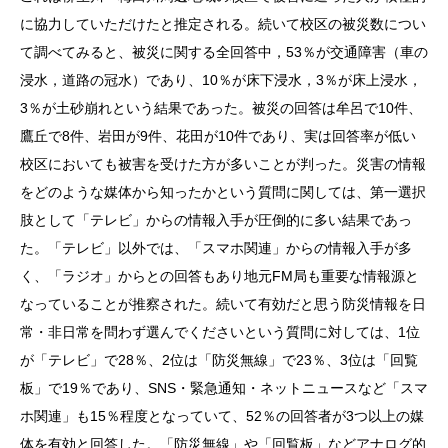
に協力していただけたと推定される。続いて校区の被災数につい
て調べてみると、被災に関する全回答中，53％が交通障害（車の
浸水，道路の冠水）であり、10％が床下浸水，3％が床上浸水，
3％が土砂崩れという結果であった。被災の回答は牟呂で10件、
鷹丘で8件、岩田が9件、花田が10件であり、実は回答率が低い
校区においても被害を受けた方が多いことが判った。災害の情報
をどのような媒体から知ったかという質問に関しては、第一選択
肢として「テレビ」からの情報入手が圧倒的に多い結果であっ
た。「テレビ」以外では、「スマホ関連」からの情報入手が多
く、「ラジオ」からとの回答もあり地元FM局も重要な情報源と
なっていることが推察された。続いて有効だと思う防災情報を日
常・非日常を問わず選んでくださいという質問に対しては、1位
が「テレビ」で28％、2位は「防災無線」で23％、3位は「回覧
板」で19％であり、SNS・緊急通知・ネットニュースなど「スマ
ホ関連」も15％程度となっていて、52％の回答者が3つ以上の媒
体を有効と回答した。「防災無線」や「回覧板」などアナログ的