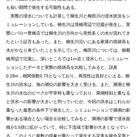
も短い期間で発生する可能性もある。
実際の浸水についても計算して柳生川と梅田川の浸水状況をシ
ミュレーションしている。柳生川は境橋周辺で氾濫が発生し、実
際にバロー豊橋店では柳生川の方向から突然多くの水が流れてき
たという証言もあった。また、柳生川沿いにある家屋の痕跡高も
水がかなり来ていたことを示していた。梅田川については、御厩
橋周辺で氾濫し、深いところでは1ｍ近く浸水した。シミュレー
ションしたデータと実際の痕跡高を比較してみると、誤差
0.18m，相関係数0.73となっており、再現性は良好といえる。柳
生川の洪水は、海の潮位の影響を大きく受ける。また、満潮と柳
生川の水位のピークが平常時も重なっており、満潮時刻と重なる
と洪水への影響が大きいと判っていたが、今回の洪水はこれらが
重なった最悪の条件下で発生した。シミュレーションで満潮の影
響がある場合とない場合を比較してみると、満潮の影響で浸水面
積が1.5倍に拡がっていて、特に下流域で影響が大きくなってい
る。このように複数の現象が重なって発生する災害を複合災害と