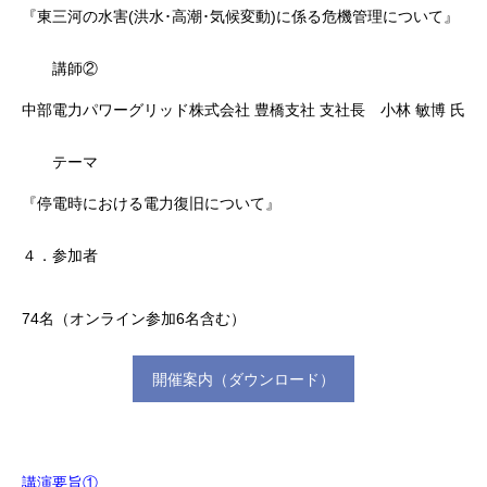
『東三河の水害(洪水･高潮･気候変動)に係る危機管理について』
講師②
中部電力パワーグリッド株式会社 豊橋支社 支社長 小林 敏博 氏
テーマ
『停電時における電力復旧について』
４．参加者
74名（オンライン参加6名含む）
開催案内（ダウンロード）
講演要旨①