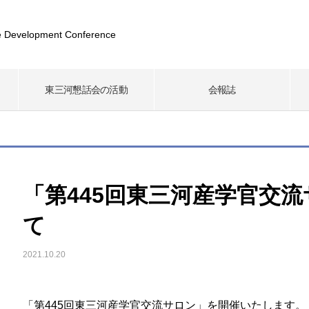
 Development Conference
東三河懇話会の活動
会報誌
「第445回東三河産学官交
て
2021.10.20
「第445回東三河産学官交流サロン」を開催いたします。